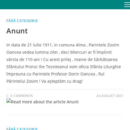
Skip
to
content
FĂRĂ CATEGORIE
Anunt
In data de 21 Iulie 1911, in comuna Alma , Parintele Zosim
Oancea vedea lumina zilei , deci Miercuri ar fi împlinit
vârsta de 110 ani ! Cu acest prilej , maine de Sărbătoarea
Sfântului Proroc Ilie Tezviteanul vom oficia Sfânta Liturghie
împreuna cu Parintele Profesor Dorin Oancea , fiul
Părintelui Zosim ! Va așteptăm cu drag!
0 COMMENTS
24 AUGUST 2021
FĂRĂ CATEGORIE