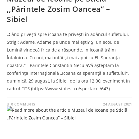
,,Părintele Zosim Oancea” –
Sibiel
,,Când privești spre icoană te privești în adâncul sufletului.
Strigi: Adame, Adame pe unde mai ești? Și un ecou de
Lumină vindecă frica de a răspunde. În Icoană trăim
Întâlnirea. Cu noi, mai întâi și mai apoi cu El. Speranța
noastră." - Părintele Constantin NeculaVă așteptăm la
conferința internațională ,,Icoana ca speranță a sufletului",
duminică, 29 august, la Sibiel, de la ora 12.00, eveniment în
cadrul FITS (https://www.sibfest.ro/spectacol/643)
0 COMMENTS
24 AUGUST 2021