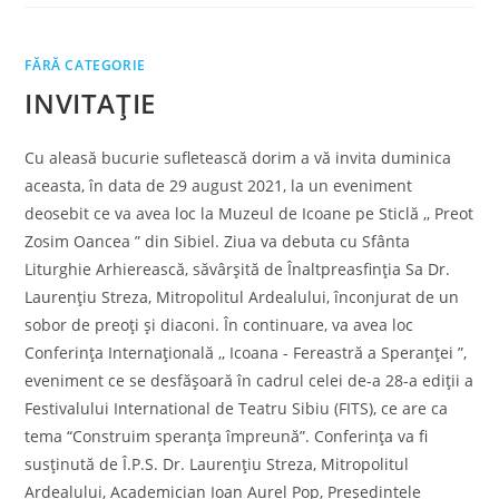
FĂRĂ CATEGORIE
INVITAȚIE
Cu aleasă bucurie sufletească dorim a vă invita duminica
aceasta, în data de 29 august 2021, la un eveniment
deosebit ce va avea loc la Muzeul de Icoane pe Sticlă ,, Preot
Zosim Oancea ” din Sibiel. Ziua va debuta cu Sfânta
Liturghie Arhierească, săvârșită de Înaltpreasfinția Sa Dr.
Laurențiu Streza, Mitropolitul Ardealului, înconjurat de un
sobor de preoți și diaconi. În continuare, va avea loc
Conferința Internațională ,, Icoana - Fereastră a Speranței ”,
eveniment ce se desfășoară în cadrul celei de-a 28-a ediții a
Festivalului International de Teatru Sibiu (FITS), ce are ca
tema “Construim speranța împreună”. Conferința va fi
susținută de Î.P.S. Dr. Laurențiu Streza, Mitropolitul
Ardealului, Academician Ioan Aurel Pop, Președintele