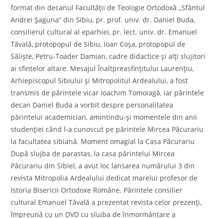
format din decanul Facultăţii de Teologie Ortodoxă „Sfântul
Andrei Şaguna” din Sibiu, pr. prof. univ. dr. Daniel Buda,
consilierul cultural al eparhiei, pr. lect. univ. dr. Emanuel
Tăvală, protopopul de Sibiu, Ioan Coşa, protopopul de
Sălişte, Petru-Toader Damian, cadre didactice şi alţi slujitori
ai sfintelor altare. Mesajul Înaltpreasfinţitului Laurenţiu,
Arhiepiscopul Sibiului şi Mitropolitul Ardealului, a fost
transmis de părintele vicar Ioachim Tomoiagă, iar părintele
decan Daniel Buda a vorbit despre personalitatea
părintelui academician, amintindu-şi momentele din anii
studenţiei când l-a cunoscut pe părintele Mircea Păcurariu
la facultatea sibiană. Moment omagial la Casa Păcurariu
După slujba de parastas, la casa părintelui Mircea
Păcurariu din Sibiel, a avut loc lansarea numărului 3 din
revista Mitropolia Ardealului dedicat marelui profesor de
Istoria Bisericii Ortodoxe Române. Părintele consilier
cultural Emanuel Tăvală a prezentat revista celor prezenţi,
împreună cu un DVD cu slujba de înmormântare a