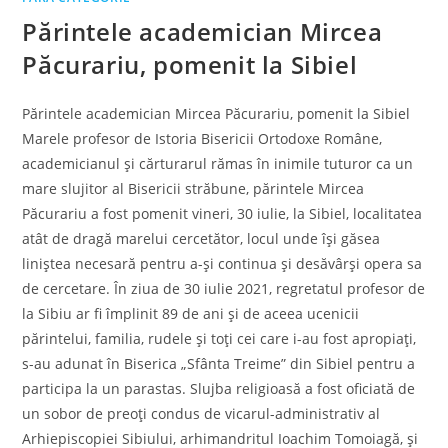
Părintele academician Mircea
Păcurariu, pomenit la Sibiel
Părintele academician Mircea Păcurariu, pomenit la Sibiel
Marele profesor de Istoria Bisericii Ortodoxe Române,
academicianul şi cărturarul rămas în inimile tuturor ca un
mare slujitor al Bisericii străbune, părintele Mircea
Păcurariu a fost pomenit vineri, 30 iulie, la Sibiel, localitatea
atât de dragă marelui cercetător, locul unde îşi găsea
liniştea necesară pentru a-şi continua şi desăvârşi opera sa
de cercetare. În ziua de 30 iulie 2021, regretatul profesor de
la Sibiu ar fi împlinit 89 de ani şi de aceea ucenicii
părintelui, familia, rudele şi toţi cei care i-au fost apropiaţi,
s-au adunat în Biserica „Sfânta Treime” din Sibiel pentru a
participa la un parastas. Slujba religioasă a fost oficiată de
un sobor de preoţi condus de vicarul-administrativ al
Arhiepiscopiei Sibiului, arhimandritul Ioachim Tomoiagă, şi