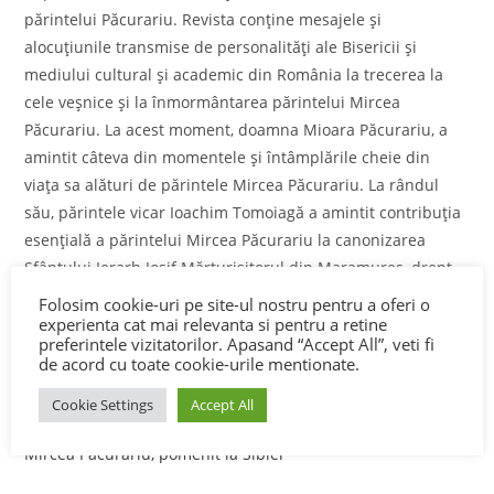
părintelui Păcurariu. Revista conţine mesajele şi
alocuţiunile transmise de personalităţi ale Bisericii şi
mediului cultural şi academic din România la trecerea la
cele veşnice şi la înmormântarea părintelui Mircea
Păcurariu. La acest moment, doamna Mioara Păcurariu, a
amintit câteva din momentele şi întâmplările cheie din
viaţa sa alături de părintele Mircea Păcurariu. La rândul
său, părintele vicar Ioachim Tomoiagă a amintit contribuţia
esenţială a părintelui Mircea Păcurariu la canonizarea
Sfântului Ierarh Iosif Mărturisitorul din Maramureş, drept
pentru care a primit Crucea Sfântului Ierarh Iosif
Folosim cookie-uri pe site-ul nostru pentru a oferi o
Mărturisitorul de la Preasfinţitul Iustin, Episcopul
experienta cat mai relevanta si pentru a retine
preferintele vizitatorilor. Apasand “Accept All”, veti fi
Maramureşului şi…
de acord cu toate cookie-urile mentionate.
Cookie Settings
Accept All
0 COMMENTS
24 AUGUST 2021