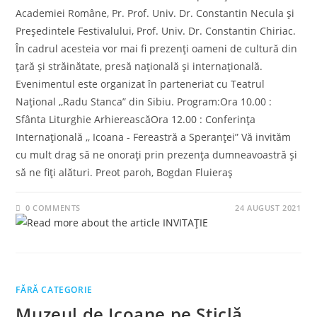
Academiei Române, Pr. Prof. Univ. Dr. Constantin Necula și
Președintele Festivalului, Prof. Univ. Dr. Constantin Chiriac.
În cadrul acesteia vor mai fi prezenți oameni de cultură din
țară și străinătate, presă națională și internațională.
Evenimentul este organizat în parteneriat cu Teatrul
Național ,,Radu Stanca” din Sibiu. Program:Ora 10.00 :
Sfânta Liturghie ArhiereascăOra 12.00 : Conferința
Internațională ,, Icoana - Fereastră a Speranței” Vă invităm
cu mult drag să ne onorați prin prezența dumneavoastră și
să ne fiți alături. Preot paroh, Bogdan Fluieraș
0 COMMENTS
24 AUGUST 2021
FĂRĂ CATEGORIE
Muzeul de Icoane pe Sticlă